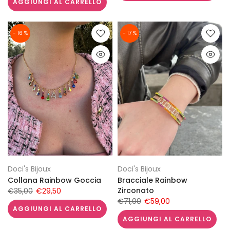
AGGIUNGI AL CARRELLO
- 16 %
- 17 %
Doci's Bijoux
Doci's Bijoux
Collana Rainbow Goccia
Bracciale Rainbow
Zirconato
€35,00
€29,50
€71,00
€59,00
AGGIUNGI AL CARRELLO
AGGIUNGI AL CARRELLO