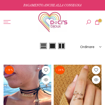
Salta
PAGAMENTO ANCHE ALLA CONSEGNA
al
contenuto
0
Ordinare
- 19 %
- 24 %