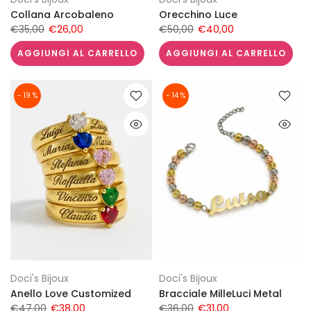
Collana Arcobaleno
Orecchino Luce
€35,00
€26,00
€50,00
€40,00
AGGIUNGI AL CARRELLO
AGGIUNGI AL CARRELLO
- 19 %
- 14 %
Doci's Bijoux
Doci's Bijoux
Anello Love Customized
Bracciale MilleLuci Metal
€47,00
€38,00
€36,00
€31,00