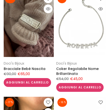
Doci's Bijoux
Doci's Bijoux
Bracciale Bebé Nascita
Coker Regolabile Nome
Brillantinato
€90,00
€65,00
€54,00
€45,00
AGGIUNGI AL CARRELLO
AGGIUNGI AL CARRELLO
- 17 %
- 16 %