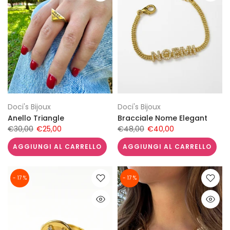
Doci's Bijoux
Doci's Bijoux
Anello Triangle
Bracciale Nome Elegant
€30,00
€25,00
€48,00
€40,00
AGGIUNGI AL CARRELLO
AGGIUNGI AL CARRELLO
- 17 %
- 17 %