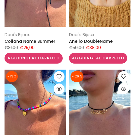
Doci's Bijoux
Doci's Bijoux
Collana Name Summer
Anello DoubleName
€31,00
€25,00
€50,00
€38,00
AGGIUNGI AL CARRELLO
AGGIUNGI AL CARRELLO
- 19 %
- 26 %