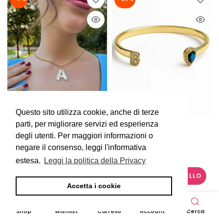
Questo sito utilizza cookie, anche di terze
Questo sito utilizza cookie, anche di terze
parti, per migliorare servizi ed esperienza
parti, per migliorare servizi ed esperienza
Doci's Bijoux
Doci's Bijoux
degli utenti. Per maggiori informazioni o
degli utenti. Per maggiori informazioni o
Collana New Love Tennis
Bracciale Cleopatra
negare il consenso, leggi l'informativa
negare il consenso, leggi l'informativa
(copia)
LoveCustomized
€46,00
€38,00
€47,00
€35,00
estesa.
estesa.
Leggi la politica della Privacy
Leggi la politica della Privacy
AGGIUNGI AL CARRELLO
AGGIUNGI AL CARRELLO
Accetta i cookie
Accetta i cookie
0
0
- 17 %
- 17 %
Shop
Wishlist
Carrello
Account
Cerca