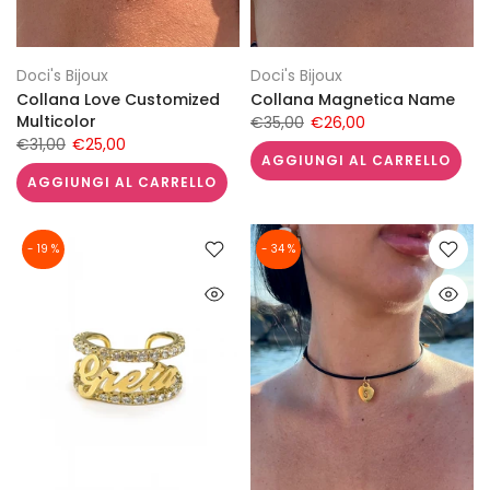
Doci's Bijoux
Doci's Bijoux
Collana Love Customized
Collana Magnetica Name
Multicolor
€35,00
€26,00
€31,00
€25,00
AGGIUNGI AL CARRELLO
AGGIUNGI AL CARRELLO
- 19 %
- 34 %