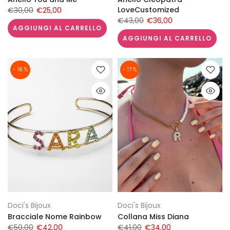
LoveCustomized
€30,00
€25,00
€43,00
€36,00
AGGIUNGI AL CARRELLO
AGGIUNGI AL CARRELLO
- 16 %
- 17 %
Doci's Bijoux
Doci's Bijoux
Bracciale Nome Rainbow
Collana Miss Diana
€50,00
€42,00
€41,00
€34,00