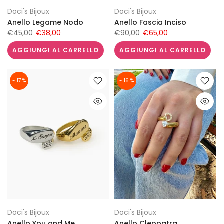
Doci's Bijoux
Doci's Bijoux
Anello Legame Nodo
Anello Fascia Inciso
€45,00
€38,00
€90,00
€65,00
AGGIUNGI AL CARRELLO
AGGIUNGI AL CARRELLO
- 17 %
- 16 %
Doci's Bijoux
Doci's Bijoux
Anello You and Me
Anello Cleopatra