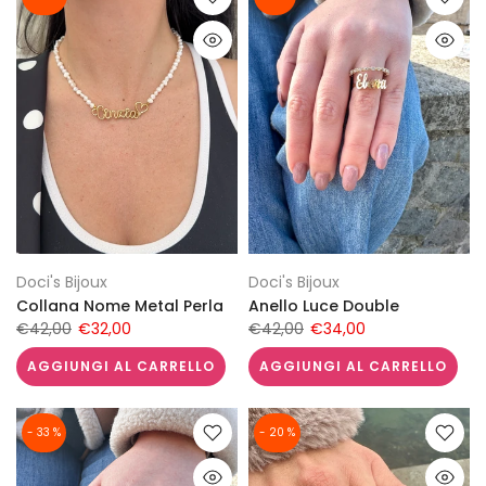
Doci's Bijoux
Doci's Bijoux
Collana Nome Metal Perla
Anello Luce Double
€42,00
€32,00
€42,00
€34,00
AGGIUNGI AL CARRELLO
AGGIUNGI AL CARRELLO
- 33 %
- 20 %