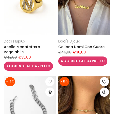
Doci's Bijoux
Doci's Bijoux
Anello MedaLettera
Collana Nomi Con Cuore
Regolabile
€46,00
€38,00
€42,00
€35,00
AGGIUNGI AL CARRELLO
AGGIUNGI AL CARRELLO
- 16 %
- 16 %