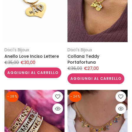
Doci's Bijoux
Doci's Bijoux
Anello Love Inciso Lettere
Collana Teddy
Portafortuna
€35,00
€30,00
€36,00
€27,00
AGGIUNGI AL CARRELLO
AGGIUNGI AL CARRELLO
- 28 %
- 24 %