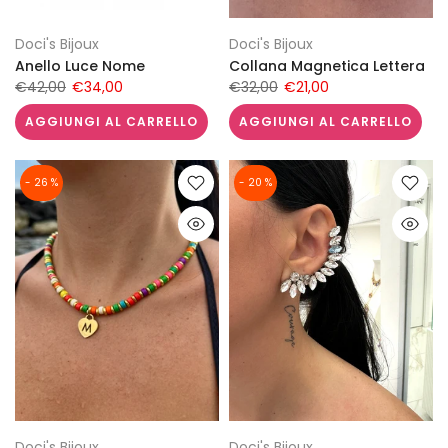
Doci's Bijoux
Doci's Bijoux
Anello Luce Nome
Collana Magnetica Lettera
€42,00
€34,00
€32,00
€21,00
AGGIUNGI AL CARRELLO
AGGIUNGI AL CARRELLO
- 26 %
- 20 %
Doci's Bijoux
Doci's Bijoux