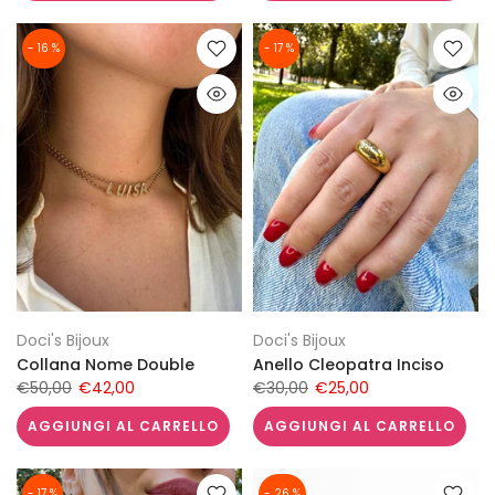
- 16 %
- 17 %
Doci's Bijoux
Doci's Bijoux
Collana Nome Double
Anello Cleopatra Inciso
€50,00
€42,00
€30,00
€25,00
AGGIUNGI AL CARRELLO
AGGIUNGI AL CARRELLO
- 17 %
- 26 %