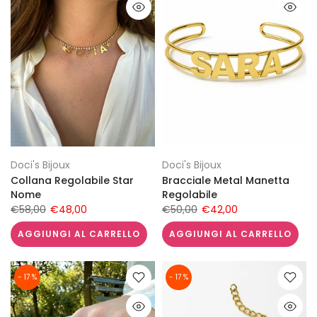
Doci's Bijoux
Doci's Bijoux
Collana Regolabile Star
Bracciale Metal Manetta
Nome
Regolabile
€58,00
€48,00
€50,00
€42,00
AGGIUNGI AL CARRELLO
AGGIUNGI AL CARRELLO
- 17 %
- 17 %