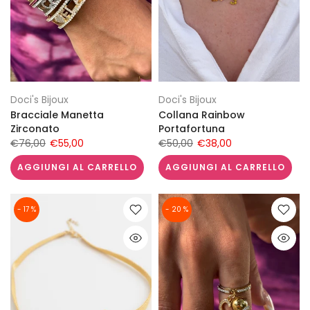
Doci's Bijoux
Doci's Bijoux
Bracciale Manetta
Collana Rainbow
Zirconato
Portafortuna
€76,00
€55,00
€50,00
€38,00
AGGIUNGI AL CARRELLO
AGGIUNGI AL CARRELLO
- 17 %
- 20 %