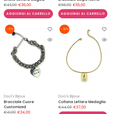
€43,00
€36,00
€66,00
€55,00
AGGIUNGI AL CARRELLO
AGGIUNGI AL CARRELLO
- 17 %
- 16 %
Doci's Bijoux
Doci's Bijoux
Bracciale Cuore
Collana Lettera Medaglia
Customized
€44,00
€37,00
€41,00
€34,00