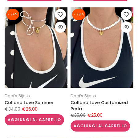
- 24 %
- 29 %
Doci's Bijoux
Doci's Bijoux
Collana Love Summer
Collana Love Customized
Perla
€34,00
€26,00
€35,00
€25,00
AGGIUNGI AL CARRELLO
AGGIUNGI AL CARRELLO