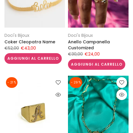
Doci's Bijoux
Doci's Bijoux
Coker Cleopatra Name
Anello Campanella
Customized
€52,00
€43,00
€30,00
€24,00
AGGIUNGI AL CARRELLO
AGGIUNGI AL CARRELLO
- 21 %
- 29 %