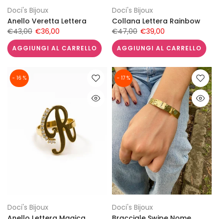
Doci's Bijoux
Doci's Bijoux
Anello Veretta Lettera
Collana Lettera Rainbow
€43,00
€36,00
€47,00
€39,00
AGGIUNGI AL CARRELLO
AGGIUNGI AL CARRELLO
- 16 %
- 17 %
Doci's Bijoux
Doci's Bijoux
Anello Lettera Magica
Bracciale Swipe Nome