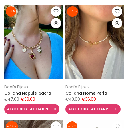
- 17 %
- 16 %
Doci's Bijoux
Doci's Bijoux
Collana Napule’ Sacra
Collana Nome Perla
€47,00
€39,00
€43,00
€36,00
AGGIUNGI AL CARRELLO
AGGIUNGI AL CARRELLO
- 28 %
- 17 %