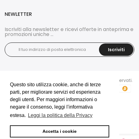
NEWLETTER
Iscriviti alla newsletter e ricevi offerte in anteprima e
promozioni uniche ...
Iscriviti
Copyright © 2026
DOCI'S BIJOUX
tutti i diritti sono riservati.
Questo sito utilizza cookie, anche di terze
Questo sito utilizza cookie, anche di terze
parti, per migliorare servizi ed esperienza
parti, per migliorare servizi ed esperienza
degli utenti. Per maggiori informazioni o
degli utenti. Per maggiori informazioni o
negare il consenso, leggi l'informativa
negare il consenso, leggi l'informativa
estesa.
estesa.
Leggi la politica della Privacy
Leggi la politica della Privacy
E-Commerce e Marketing realizzati da
Accetta i cookie
Accetta i cookie
0
0