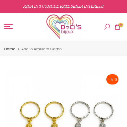
Salta
3
PAGA IN
COMODE RATE SENZA INTERESSI
al
contenuto
0
Home
Anello Amuleto Corno
- 17 %