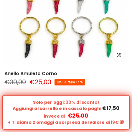
clicca per
Anello Amuleto Corno
€30,00
€25,00
RISPARMIA 17 %
Solo per oggi:
30% di sconto!
€17,50
Aggiungi al carrello e in cassa lo paghi
€25,00
invece di
+
Ti
diamo 2 omaggi a sorpresa del valore di
19€
🎁