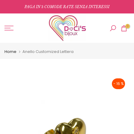
Salta
3
PAGA IN
COMODE RATE SENZA INTERESSI
al
contenuto
0
Home
Anello Customized Lettera
- 16 %