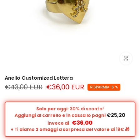
clicca per
Anello Customized Lettera
€43,00 EUR
€36,00 EUR
RISPARMIA 16 %
Solo per oggi:
30% di sconto!
€25,20
Aggiungi al carrello e in cassa lo paghi
€36,00
invece di
+
Ti
diamo 2 omaggi a sorpresa del valore di
19€
🎁