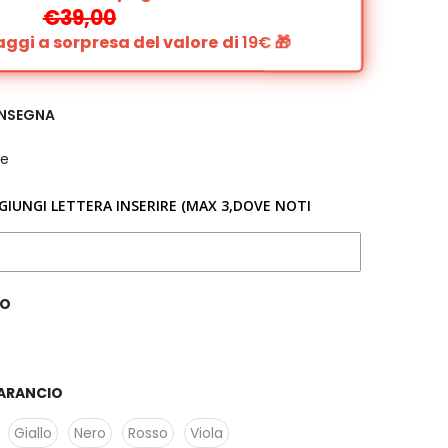
€39,00
gi a sorpresa del valore di
19€
🎁
ONSEGNA
e
GGIUNGI LETTERA INSERIRE (MAX 3,DOVE NOTI
O
ARANCIO
Giallo
Nero
Rosso
Viola