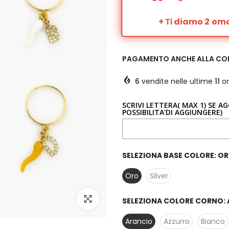
+
Ti
diamo 2 omag
PAGAMENTO ANCHE ALLA C
6
vendite nelle ultime
11
or
SCRIVI LETTERA( MAX 1) SE A
POSSIBILITA'DI AGGIUNGERE)
SELEZIONA BASE COLORE:
OR
Oro
Silver
clicca per ingrandire
SELEZIONA COLORE CORNO:
Arancio
Azzurro
Bianco