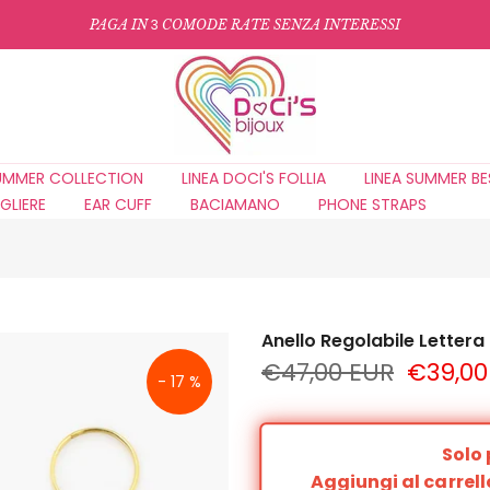
3
PAGA IN
COMODE RATE SENZA INTERESSI
UMMER COLLECTION
LINEA DOCI'S FOLLIA
LINEA SUMMER BE
GLIERE
EAR CUFF
BACIAMANO
PHONE STRAPS
Anello Regolabile Letter
€47,00 EUR
€39,00
- 17 %
Solo 
Aggiungi al carrell