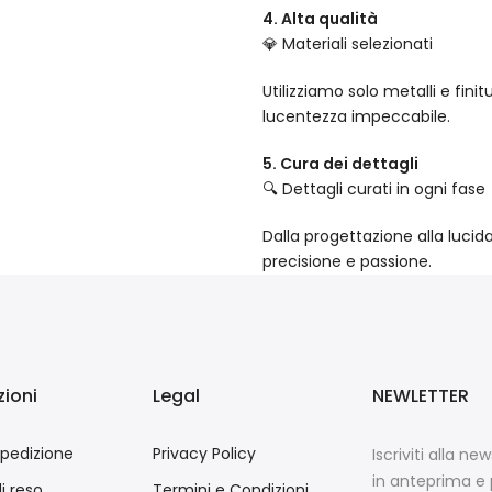
4. Alta qualità
💎 Materiali selezionati
Utilizziamo solo metalli e fin
lucentezza impeccabile.
5. Cura dei dettagli
🔍 Dettagli curati in ogni fase
Dalla progettazione alla lucid
precisione e passione.
ioni
Legal
NEWLETTER
spedizione
Privacy Policy
Iscriviti alla ne
in anteprima e 
di reso
Termini e Condizioni