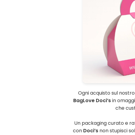
Ogni acquisto sul nostr
BagLove Doci’s
in omaggio
che custo
Un packaging curato e raf
con
Doci’s
non stupisci sol