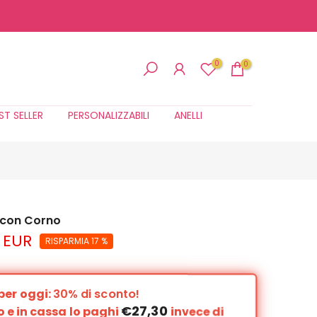
0
0
ST SELLER
PERSONALIZZABILI
ANELLI
a con Corno
 EUR
RISPARMIA 17 %
per oggi:
30% di sconto!
€27,30
o e in cassa lo paghi
invece di