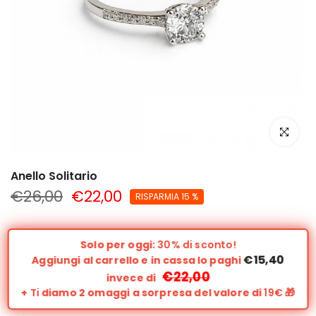
clicca per
Anello Solitario
€26,00
€22,00
RISPARMIA 15 %
Solo per oggi:
30% di sconto!
€15,40
Aggiungi al carrello e in cassa lo paghi
€22,00
invece di
+
Ti
diamo 2 omaggi a sorpresa del valore di
19€
🎁