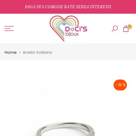
Salta
3
PAGA IN
COMODE RATE SENZA INTERESSI
al
contenuto
0
Home
Anello Solitario
- 15 %