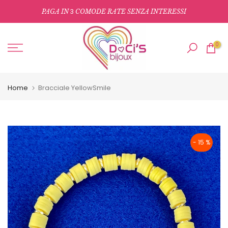
Salta
3
PAGA IN
COMODE RATE SENZA INTERESSI
al
contenuto
0
Home
Bracciale YellowSmile
- 15 %