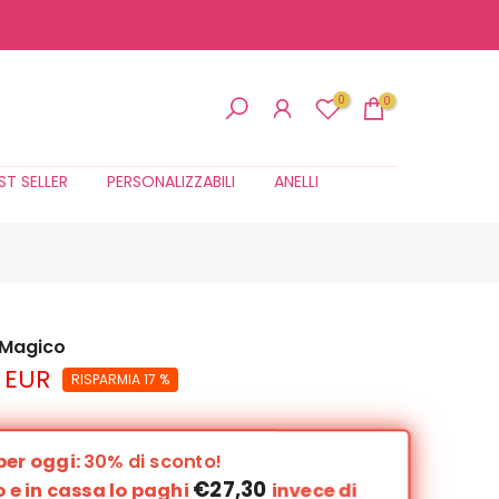
0
0
ST SELLER
PERSONALIZZABILI
ANELLI
 Magico
 EUR
RISPARMIA 17 %
per oggi:
30% di sconto!
€27,30
 e in cassa lo paghi
invece di