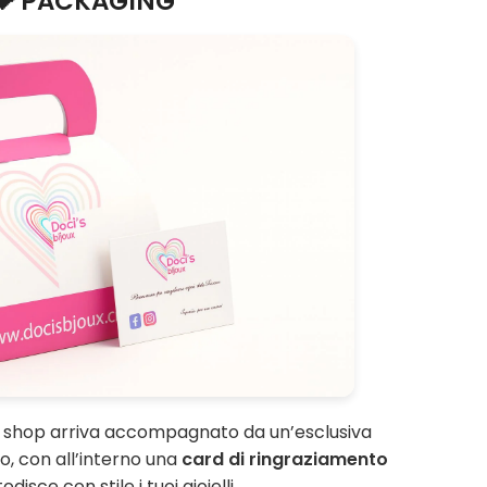
💝 PACKAGING
o shop arriva accompagnato da un’esclusiva
, con all’interno una
card di ringraziamento
disce con stile i tuoi gioielli.