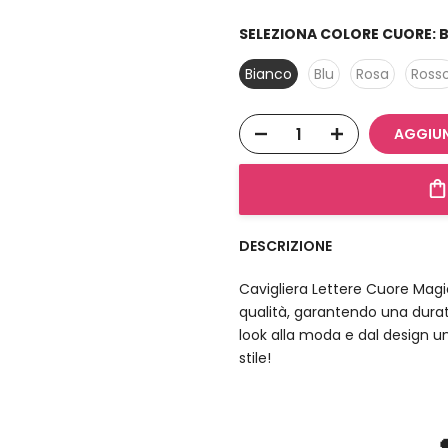
SELEZIONA COLORE CUORE:
Bianco
Blu
Rosa
Ross
AGGIUN
DESCRIZIONE
Cavigliera Lettere Cuore Magic
qualità, garantendo una dura
look alla moda e dal design un
stile!