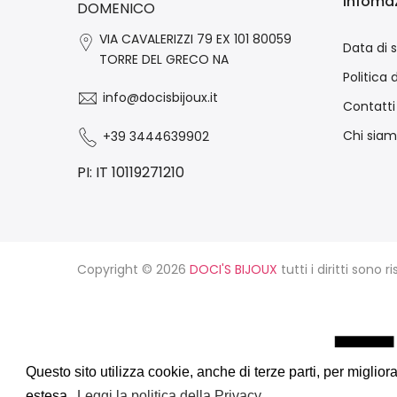
Infomaz
DOMENICO
VIA CAVALERIZZI 79 EX 101 80059
Data di 
TORRE DEL GRECO NA
Politica 
info@docisbijoux.it
Contatti
Chi sia
+39 3444639902
PI: IT 10119271210
Copyright © 2026
DOCI'S BIJOUX
tutti i diritti sono ri
Questo sito utilizza cookie, anche di terze parti, per miglio
Questo sito utilizza cookie, anche di terze parti, per miglio
E-Commerce e Marketing realizzati da
estesa.
estesa.
Leggi la politica della Privacy
Leggi la politica della Privacy