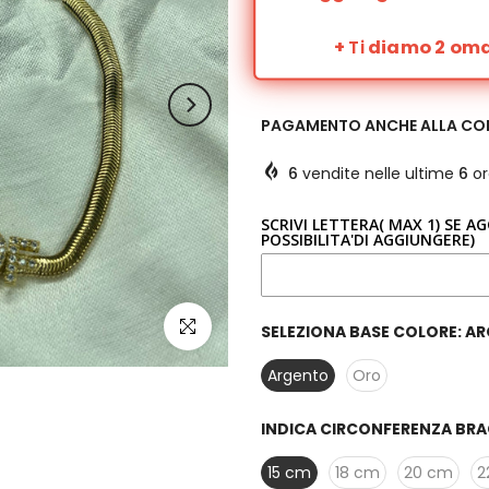
+
Ti
diamo 2 omag
PAGAMENTO ANCHE ALLA C
6
vendite nelle ultime
6
or
SCRIVI LETTERA( MAX 1) SE A
POSSIBILITA'DI AGGIUNGERE)
clicca per ingrandire
SELEZIONA BASE COLORE:
AR
Argento
Oro
INDICA CIRCONFERENZA BRA
15 cm
18 cm
20 cm
2