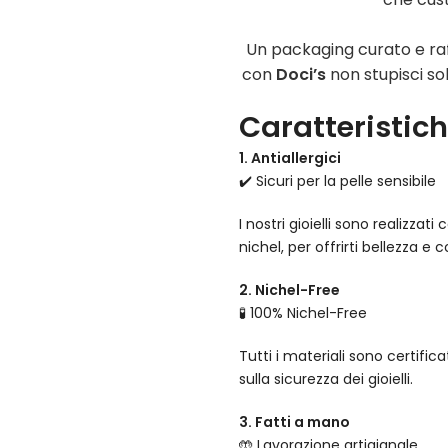
Un packaging curato e raf
con
Doci’s
non stupisci sol
Caratteristiche
1. Antiallergici
✔️ Sicuri per la pelle sensibile
I nostri gioielli sono realizza
nichel, per offrirti bellezza e 
2. Nichel-Free
🧪 100% Nichel-Free
Tutti i materiali sono certifi
sulla sicurezza dei gioielli.
3. Fatti a mano
🤲 Lavorazione artigianale