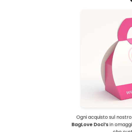
Ogni acquisto sul nostr
BagLove Doci’s
in omaggio
che custo