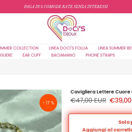
3
PAGA IN
COMODE RATE SENZA INTERESSI
UMMER COLLECTION
LINEA DOCI'S FOLLIA
LINEA SUMMER BE
GLIERE
EAR CUFF
BACIAMANO
PHONE STRAPS
Cavigliera Lettere Cuore
€47,00 EUR
€39,00
- 17 %
Solo 
Aggiungi al carrello