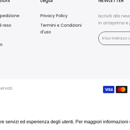
ioni
Legal
NEWLETTER
spedizione
Privacy Policy
Iscriviti alla ne
in anteprima e 
di reso
Termini e Condizioni
d'uso
mo
servati.
rare servizi ed esperienza degli utenti. Per maggiori informazioni
rare servizi ed esperienza degli utenti. Per maggiori informazioni