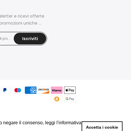
wsletter e ricevi offerte
promozioni uniche ...
Iscriviti
 o negare il consenso, leggi l'informativa
 o negare il consenso, leggi l'informativa
Accetta i cookie
Accetta i cookie