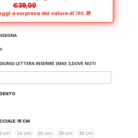
€39,00
gi a sorpresa del valore di
19€
🎁
ONSEGNA
e
GGIUNGI LETTERA INSERIRE (MAX 3,DOVE NOTI
GENTO
CCIALE:
15 CM
2 cm
24 cm
26 cm
28 cm
30 cm