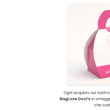
Ogni acquisto sul nostr
BagLove Doci’s
in omaggio
che custo