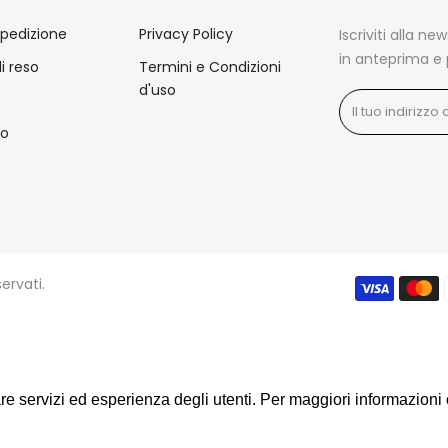
spedizione
Privacy Policy
Iscriviti alla ne
in anteprima e 
di reso
Termini e Condizioni
d'uso
mo
servati.
rare servizi ed esperienza degli utenti. Per maggiori informazioni
rare servizi ed esperienza degli utenti. Per maggiori informazioni