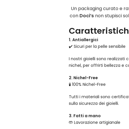
Un packaging curato e raf
con
Doci’s
non stupisci sol
Caratteristiche
1. Antiallergici
✔️ Sicuri per la pelle sensibile
I nostri gioielli sono realizza
nichel, per offrirti bellezza e 
2. Nichel-Free
🧪 100% Nichel-Free
Tutti i materiali sono certifi
sulla sicurezza dei gioielli.
3. Fatti a mano
🤲 Lavorazione artigianale