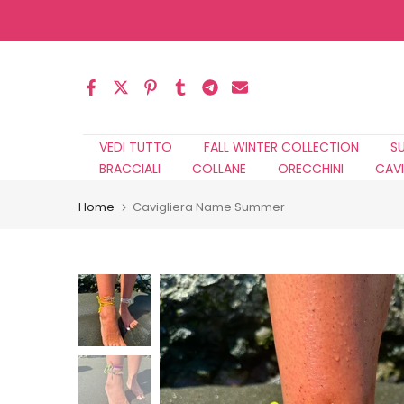
Salta
al
contenuto
VEDI TUTTO
FALL WINTER COLLECTION
S
BRACCIALI
COLLANE
ORECCHINI
CAVI
Home
Cavigliera Name Summer