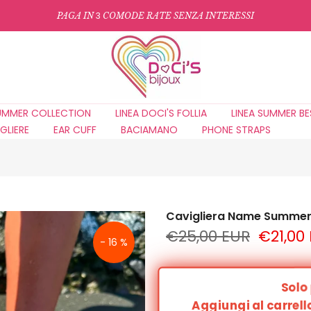
3
PAGA IN
COMODE RATE SENZA INTERESSI
UMMER COLLECTION
LINEA DOCI'S FOLLIA
LINEA SUMMER BE
GLIERE
EAR CUFF
BACIAMANO
PHONE STRAPS
Cavigliera Name Summe
€25,00 EUR
€21,00
- 16 %
Solo
Aggiungi al carrell