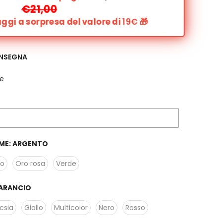
€21,00
gi a sorpresa del valore di
19€
🎁
ONSEGNA
e
ME:
ARGENTO
ro
Oro rosa
Verde
ARANCIO
csia
Giallo
Multicolor
Nero
Rosso