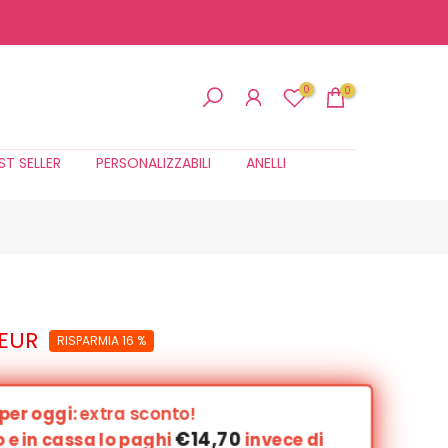
0
0
ST SELLER
PERSONALIZZABILI
ANELLI
r
 EUR
RISPARMIA 16 %
 per oggi:
extra sconto!
€14,70
o e in cassa lo paghi
invece di