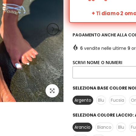
+
Ti
diamo 2 omag
PAGAMENTO ANCHE ALLA C
6
vendite nelle ultime
9
or
SCRIVI NOME O NUMERI
SELEZIONA BASE COLORE NO
clicca per ingrandire
Argento
Blu
Fucsia
O
SELEZIONA COLORE LACCIO:
Arancio
Bianco
Blu
Fu