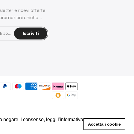
wsletter e ricevi offerte
promozioni uniche ...
Iscriviti
 o negare il consenso, leggi l'informativa
 o negare il consenso, leggi l'informativa
Accetta i cookie
Accetta i cookie