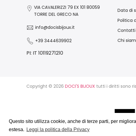
VIA CAVALERIZZI 79 EX 101 80059
Data di 
TORRE DEL GRECO NA
Politica 
info@docisbijoux.it
Contatti
Chi sia
+39 3444639902
PI: IT 10119271210
Copyright © 2026
DOCI'S BIJOUX
tutti i diritti sono ri
Questo sito utilizza cookie, anche di terze parti, per miglio
Questo sito utilizza cookie, anche di terze parti, per miglio
E-Commerce e Marketing realizzati da
estesa.
estesa.
Leggi la politica della Privacy
Leggi la politica della Privacy