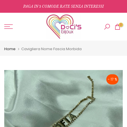
Salta
3
PAGA IN
COMODE RATE SENZA INTERESSI
al
contenuto
0
Home
Cavigliera Nome Fascia Morbida
- 17 %