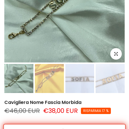
clicca per
Cavigliera Nome Fascia Morbida
€46,00 EUR
€38,00 EUR
RISPARMIA 17 %