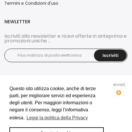
Termini e Condizioni d'uso
NEWLETTER
Iscriviti alla newsletter e ricevi offerte in anteprima e
promozioni uniche ...
Iscriviti
Copyright © 2026
DOCI'S BIJOUX
tutti i diritti sono riservati.
Questo sito utilizza cookie, anche di terze
Questo sito utilizza cookie, anche di terze
parti, per migliorare servizi ed esperienza
parti, per migliorare servizi ed esperienza
degli utenti. Per maggiori informazioni o
degli utenti. Per maggiori informazioni o
negare il consenso, leggi l'informativa
negare il consenso, leggi l'informativa
estesa.
estesa.
Leggi la politica della Privacy
Leggi la politica della Privacy
E-Commerce e Marketing realizzati da