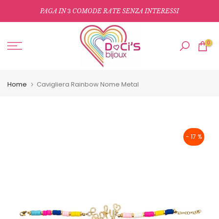
Salta
3
PAGA IN
COMODE RATE SENZA INTERESSI
al
contenuto
0
Home
Cavigliera Rainbow Nome Metal
- 17 %