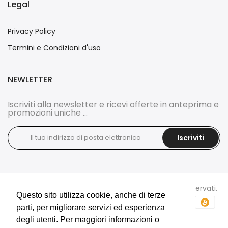
Legal
Privacy Policy
Termini e Condizioni d'uso
NEWLETTER
Iscriviti alla newsletter e ricevi offerte in anteprima e
promozioni uniche ...
Iscriviti
Copyright © 2026
DOCI'S BIJOUX
tutti i diritti sono riservati.
Questo sito utilizza cookie, anche di terze
Questo sito utilizza cookie, anche di terze
parti, per migliorare servizi ed esperienza
parti, per migliorare servizi ed esperienza
degli utenti. Per maggiori informazioni o
degli utenti. Per maggiori informazioni o