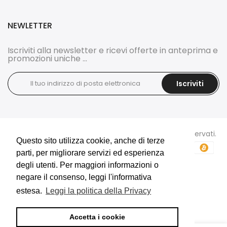
NEWLETTER
Iscriviti alla newsletter e ricevi offerte in anteprima e
promozioni uniche ...
Iscriviti
Copyright © 2026
DOCI'S BIJOUX
tutti i diritti sono riservati.
Questo sito utilizza cookie, anche di terze
Questo sito utilizza cookie, anche di terze
parti, per migliorare servizi ed esperienza
parti, per migliorare servizi ed esperienza
degli utenti. Per maggiori informazioni o
degli utenti. Per maggiori informazioni o
negare il consenso, leggi l'informativa
negare il consenso, leggi l'informativa
estesa.
estesa.
Leggi la politica della Privacy
Leggi la politica della Privacy
E-Commerce e Marketing realizzati da
Accetta i cookie
Accetta i cookie