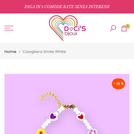
Salta
3
PAGA IN
COMODE RATE SENZA INTERESSI
al
contenuto
0
Home
Cavigliera Smile White
- 16 %