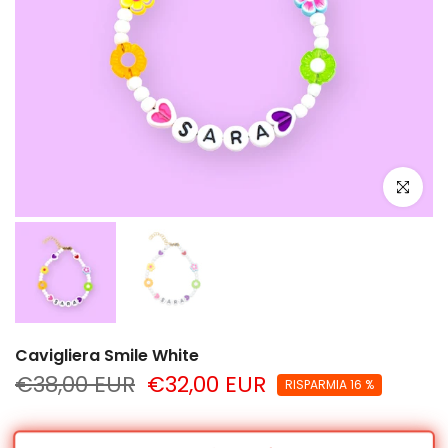
clicca per
Cavigliera Smile White
€38,00 EUR
€32,00 EUR
RISPARMIA 16 %