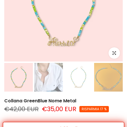
clicca per
Collana GreenBlue Nome Metal
€42,00 EUR
€35,00 EUR
RISPARMIA 17 %