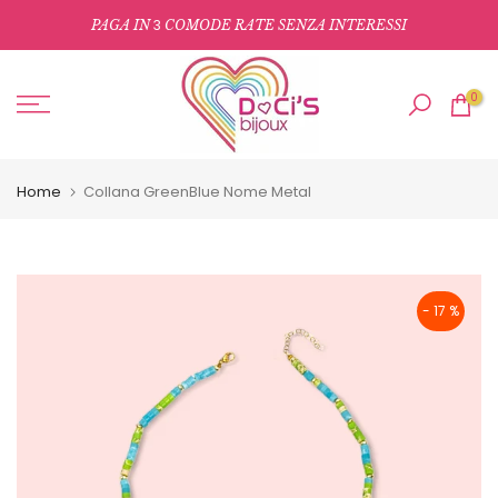
Salta
3
PAGA IN
COMODE RATE SENZA INTERESSI
al
contenuto
0
Home
Collana GreenBlue Nome Metal
- 17 %