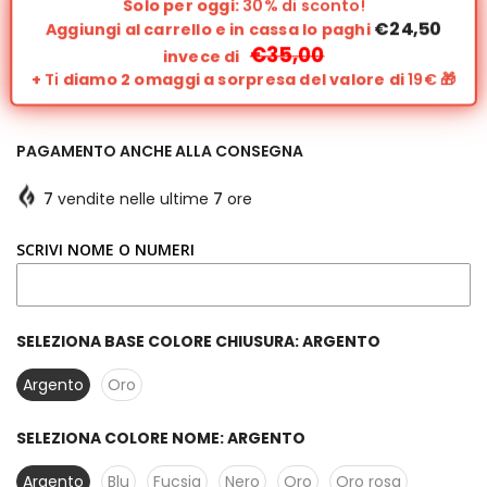
Solo per oggi:
30% di sconto!
€24,50
Aggiungi al carrello e in cassa lo paghi
€35,00
invece di
+
Ti
diamo 2 omaggi a sorpresa del valore di
19€
🎁
PAGAMENTO ANCHE ALLA CONSEGNA
7
vendite nelle ultime
7
ore
SCRIVI NOME O NUMERI
SELEZIONA BASE COLORE CHIUSURA:
ARGENTO
Argento
Oro
SELEZIONA COLORE NOME:
ARGENTO
Argento
Blu
Fucsia
Nero
Oro
Oro rosa