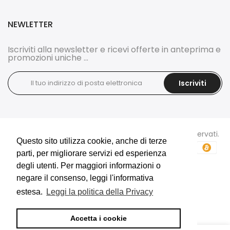
NEWLETTER
Iscriviti alla newsletter e ricevi offerte in anteprima e
promozioni uniche ...
Iscriviti
Copyright © 2026
DOCI'S BIJOUX
tutti i diritti sono riservati.
Questo sito utilizza cookie, anche di terze
Questo sito utilizza cookie, anche di terze
parti, per migliorare servizi ed esperienza
parti, per migliorare servizi ed esperienza
degli utenti. Per maggiori informazioni o
degli utenti. Per maggiori informazioni o
negare il consenso, leggi l'informativa
negare il consenso, leggi l'informativa
estesa.
estesa.
Leggi la politica della Privacy
Leggi la politica della Privacy
E-Commerce e Marketing realizzati da
Accetta i cookie
Accetta i cookie