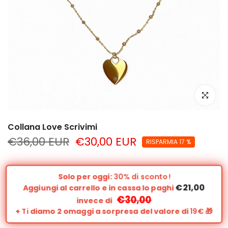
clicca per
Collana Love Scrivimi
€36,00 EUR
€30,00 EUR
RISPARMIA 17 %
Solo per oggi:
30% di sconto!
€21,00
Aggiungi al carrello e in cassa lo paghi
€30,00
invece di
+
Ti
diamo 2 omaggi a sorpresa del valore di
19€
🎁