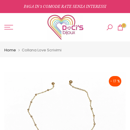
Salta
3
PAGA IN
COMODE RATE SENZA INTERESSI
al
contenuto
0
Home
Collana Love Scrivimi
- 17 %