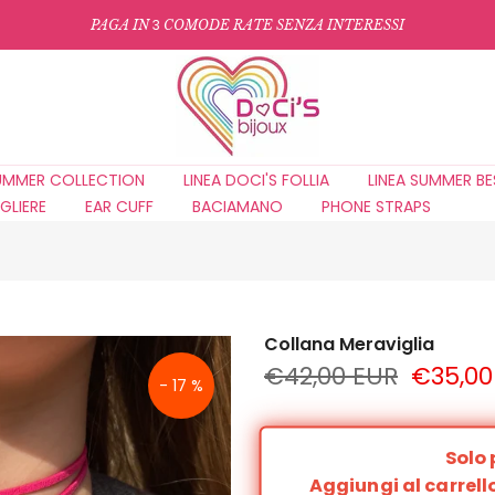
3
PAGA IN
COMODE RATE SENZA INTERESSI
UMMER COLLECTION
LINEA DOCI'S FOLLIA
LINEA SUMMER BE
GLIERE
EAR CUFF
BACIAMANO
PHONE STRAPS
Collana Meraviglia
€42,00 EUR
€35,00
- 17 %
Solo 
Aggiungi al carrello