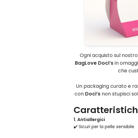
Ogni acquisto sul nostr
BagLove Doci’s
in omaggio
che custo
Un packaging curato e raf
con
Doci’s
non stupisci sol
Caratteristiche
1. Antiallergici
✔️ Sicuri per la pelle sensibile