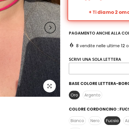
+
Ti
diamo 2 omag
PAGAMENTO ANCHE ALLA C
8
vendite nelle ultime
12
o
SCRIVI UNA SOLA LETTERA
BASE COLORE LETTERA-BORC
clicca per ingrandire
Oro
Argento
COLORE CORDONCINO :
FUC
Bianco
Nero
Fucsia
A