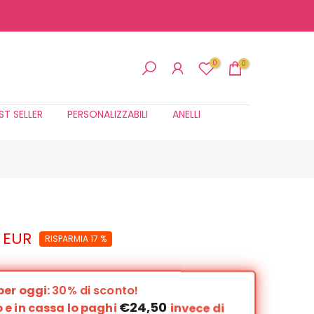
0
0
ST SELLER
PERSONALIZZABILI
ANELLI
 EUR
RISPARMIA 17 %
per oggi:
30% di sconto!
€24,50
 e in cassa lo paghi
invece di