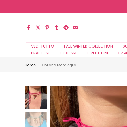
Salta
al
contenuto
VEDI TUTTO
FALL WINTER COLLECTION
S
BRACCIALI
COLLANE
ORECCHINI
CAVI
Home
Collana Meraviglia