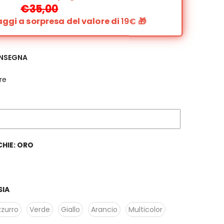
€35,00
gi a sorpresa del valore di
19€
🎁
ONSEGNA
re
HIE:
ORO
SIA
zzurro
Verde
Giallo
Arancio
Multicolor