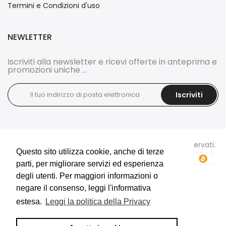
Termini e Condizioni d'uso
NEWLETTER
Iscriviti alla newsletter e ricevi offerte in anteprima e
promozioni uniche ...
Iscriviti
Copyright © 2026
DOCI'S BIJOUX
tutti i diritti sono riservati.
Questo sito utilizza cookie, anche di terze
Questo sito utilizza cookie, anche di terze
parti, per migliorare servizi ed esperienza
parti, per migliorare servizi ed esperienza
degli utenti. Per maggiori informazioni o
degli utenti. Per maggiori informazioni o
negare il consenso, leggi l'informativa
negare il consenso, leggi l'informativa
estesa.
estesa.
Leggi la politica della Privacy
Leggi la politica della Privacy
E-Commerce e Marketing realizzati da