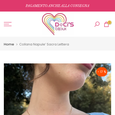
Salta
PAGAMENTO ANCHE ALLA CONSEGNA
al
contenuto
0
Home
Collana Napule’ Sacra Lettera
- 17 %