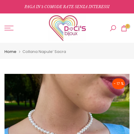
Salta
3
PAGA IN
COMODE RATE SENZA INTERESSI
al
contenuto
0
Home
Collana Napule’ Sacra
- 17 %