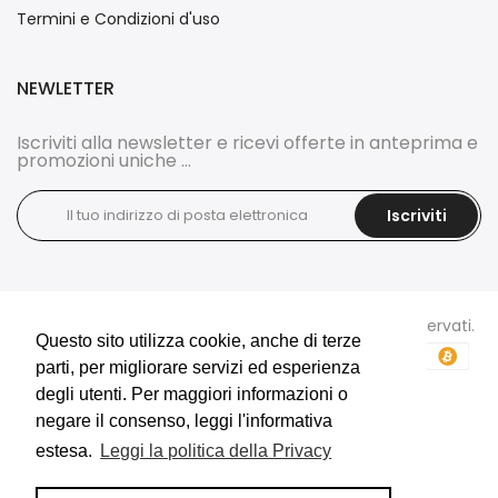
Termini e Condizioni d'uso
NEWLETTER
Iscriviti alla newsletter e ricevi offerte in anteprima e
promozioni uniche ...
Iscriviti
Copyright © 2026
DOCI'S BIJOUX
tutti i diritti sono riservati.
Questo sito utilizza cookie, anche di terze
Questo sito utilizza cookie, anche di terze
parti, per migliorare servizi ed esperienza
parti, per migliorare servizi ed esperienza
degli utenti. Per maggiori informazioni o
degli utenti. Per maggiori informazioni o
negare il consenso, leggi l'informativa
negare il consenso, leggi l'informativa
estesa.
estesa.
Leggi la politica della Privacy
Leggi la politica della Privacy
E-Commerce e Marketing realizzati da