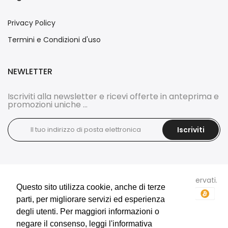
Privacy Policy
Termini e Condizioni d'uso
NEWLETTER
Iscriviti alla newsletter e ricevi offerte in anteprima e
promozioni uniche ...
Iscriviti
Copyright © 2026
DOCI'S BIJOUX
tutti i diritti sono riservati.
Questo sito utilizza cookie, anche di terze
Questo sito utilizza cookie, anche di terze
parti, per migliorare servizi ed esperienza
parti, per migliorare servizi ed esperienza
degli utenti. Per maggiori informazioni o
degli utenti. Per maggiori informazioni o
negare il consenso, leggi l'informativa
negare il consenso, leggi l'informativa