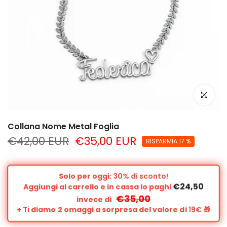
clicca per
Collana Nome Metal Foglia
€42,00 EUR
€35,00 EUR
RISPARMIA 17 %
Solo per oggi:
30% di sconto!
€24,50
Aggiungi al carrello e in cassa lo paghi
€35,00
invece di
+
Ti
diamo 2 omaggi a sorpresa del valore di
19€
🎁