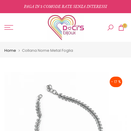
Salta
3
PAGA IN
COMODE RATE SENZA INTERESSI
al
contenuto
0
Home
Collana Nome Metal Foglia
- 17 %