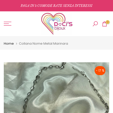
Salta
3
PAGA IN
COMODE RATE SENZA INTERESSI
al
contenuto
0
Home
Collana Nome Metal Marinara
- 17 %