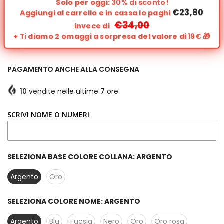
Solo per oggi:
30% di sconto!
€23,80
Aggiungi al carrello e in cassa lo paghi
€34,00
invece di
+
Ti
diamo 2 omaggi a sorpresa del valore di
19€
🎁
PAGAMENTO ANCHE ALLA CONSEGNA
10
vendite nelle ultime
7
ore
SCRIVI NOME O NUMERI
SELEZIONA BASE COLORE COLLANA:
ARGENTO
Argento
Oro
SELEZIONA COLORE NOME:
ARGENTO
Argento
Blu
Fucsia
Nero
Oro
Oro rosa