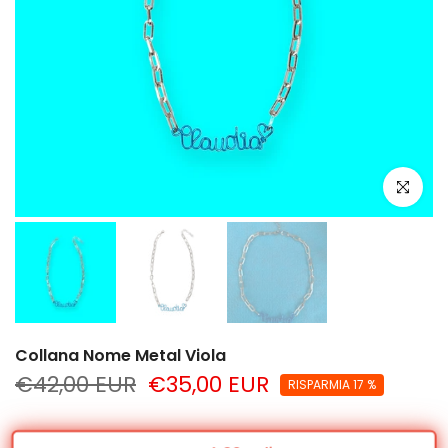
clicca per
Collana Nome Metal Viola
€42,00 EUR
€35,00 EUR
RISPARMIA 17 %