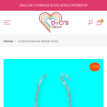
Salta
3
PAGA IN
COMODE RATE SENZA INTERESSI
al
contenuto
0
Home
Collana Nome Metal Viola
- 17 %