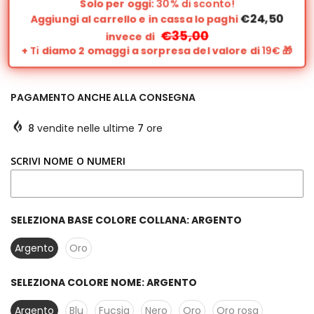
Solo per oggi:
30% di sconto!
€24,50
Aggiungi al carrello e in cassa lo paghi
€35,00
invece di
+
Ti
diamo 2 omaggi a sorpresa del valore di
19€
🎁
PAGAMENTO ANCHE ALLA CONSEGNA
8
vendite nelle ultime
7
ore
SCRIVI NOME O NUMERI
SELEZIONA BASE COLORE COLLANA:
ARGENTO
Argento
Oro
SELEZIONA COLORE NOME:
ARGENTO
Argento
Blu
Fucsia
Nero
Oro
Oro rosa