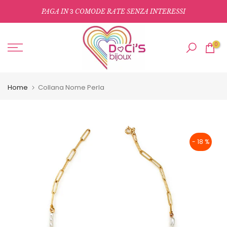
Salta
3
PAGA IN
COMODE RATE SENZA INTERESSI
al
contenuto
0
Home
Collana Nome Perla
- 18 %