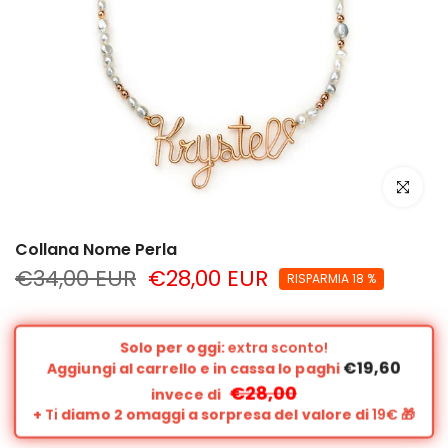
clicca per
Collana Nome Perla
€34,00 EUR
€28,00 EUR
RISPARMIA 18 %
Solo per oggi:
extra sconto!
€19,60
Aggiungi al carrello e in cassa lo paghi
€28,00
invece di
+
Ti
diamo 2 omaggi a sorpresa del valore di
19€
🎁