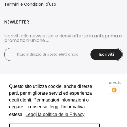
Termini e Condizioni d'uso
NEWLETTER
Iscriviti alla newsletter e ricevi offerte in anteprima e
promozioni uniche ...
Iscriviti
Copyright © 2026
DOCI'S BIJOUX
tutti i diritti sono riservati.
Questo sito utilizza cookie, anche di terze
Questo sito utilizza cookie, anche di terze
parti, per migliorare servizi ed esperienza
parti, per migliorare servizi ed esperienza
degli utenti. Per maggiori informazioni o
degli utenti. Per maggiori informazioni o
negare il consenso, leggi l'informativa
negare il consenso, leggi l'informativa
estesa.
estesa.
Leggi la politica della Privacy
Leggi la politica della Privacy
E-Commerce e Marketing realizzati da