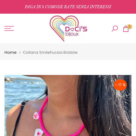
Salta
3
PAGA IN
COMODE RATE SENZA INTERESSI
al
contenuto
0
Home
Collana SmileFucsia Bobble
- 17 %