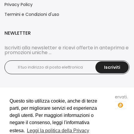
Privacy Policy
Termini e Condizioni d'uso
NEWLETTER
Iscriviti alla newsletter e ricevi offerte in anteprima e
promozioni uniche ...
Iscriviti
Copyright © 2026
DOCI'S BIJOUX
tutti i diritti sono riservati.
Questo sito utilizza cookie, anche di terze
Questo sito utilizza cookie, anche di terze
parti, per migliorare servizi ed esperienza
parti, per migliorare servizi ed esperienza
degli utenti. Per maggiori informazioni o
degli utenti. Per maggiori informazioni o
negare il consenso, leggi l'informativa
negare il consenso, leggi l'informativa
estesa.
estesa.
Leggi la politica della Privacy
Leggi la politica della Privacy
E-Commerce e Marketing realizzati da