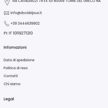
VIA CAVALERIZZI 79 EX 101 80059 TORRE DEL GRECO NA
info@docisbijoux.it
+39 3444639902
PI: IT 10119271210
Infomazioni
Data di spedizione
Politica di reso
Contatti
Chi siamo
Legal