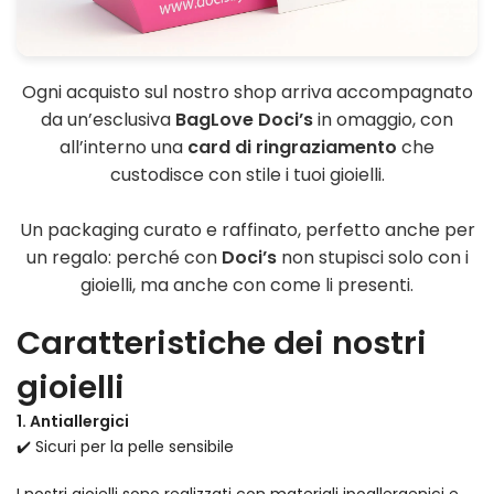
Ogni acquisto sul nostro shop arriva accompagnato
da un’esclusiva
BagLove Doci’s
in omaggio, con
all’interno una
card di ringraziamento
che
custodisce con stile i tuoi gioielli.
Un packaging curato e raffinato, perfetto anche per
un regalo: perché con
Doci’s
non stupisci solo con i
gioielli, ma anche con come li presenti.
Caratteristiche dei nostri
gioielli
1. Antiallergici
✔️ Sicuri per la pelle sensibile
I nostri gioielli sono realizzati con materiali ipoallergenici e