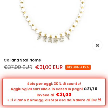
clicca per
Collana Star Nome
€37,00 EUR
€31,00 EUR
RISPARMIA 16 %
Solo per oggi:
30% di sconto!
€21,70
Aggiungi al carrello e in cassa lo paghi
€31,00
invece di
+
Ti
diamo 2 omaggi a sorpresa del valore di
19€
🎁