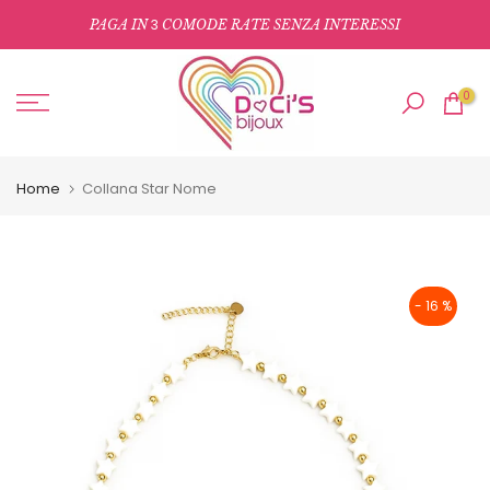
Salta
3
PAGA IN
COMODE RATE SENZA INTERESSI
al
contenuto
0
Home
Collana Star Nome
- 16 %