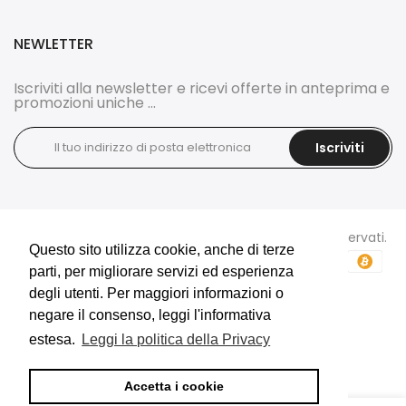
NEWLETTER
Iscriviti alla newsletter e ricevi offerte in anteprima e
promozioni uniche ...
Iscriviti
Copyright © 2026
DOCI'S BIJOUX
tutti i diritti sono riservati.
Questo sito utilizza cookie, anche di terze
Questo sito utilizza cookie, anche di terze
parti, per migliorare servizi ed esperienza
parti, per migliorare servizi ed esperienza
degli utenti. Per maggiori informazioni o
degli utenti. Per maggiori informazioni o
negare il consenso, leggi l'informativa
negare il consenso, leggi l'informativa
estesa.
estesa.
Leggi la politica della Privacy
Leggi la politica della Privacy
E-Commerce e Marketing realizzati da
Accetta i cookie
Accetta i cookie