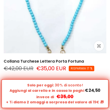
clicca per
Collana Turchese Lettera Porta Fortuna
€42,00 EUR
€35,00 EUR
RISPARMIA 17 %
Solo per oggi:
30% di sconto!
€24,50
Aggiungi al carrello e in cassa lo paghi
€35,00
invece di
+
Ti
diamo 2 omaggi a sorpresa del valore di
19€
🎁