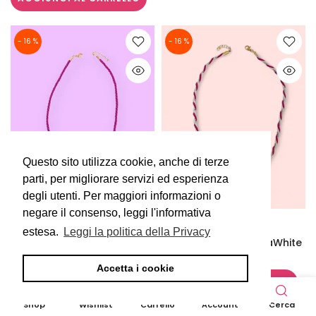
- 16 %
- 16 %
Questo sito utilizza cookie, anche di terze
Questo sito utilizza cookie, anche di terze
parti, per migliorare servizi ed esperienza
parti, per migliorare servizi ed esperienza
degli utenti. Per maggiori informazioni o
degli utenti. Per maggiori informazioni o
negare il consenso, leggi l'informativa
negare il consenso, leggi l'informativa
Doci's Bijoux
Doci's Bijoux
estesa.
estesa.
Leggi la politica della Privacy
Leggi la politica della Privacy
Collana FucsiaCoton
Collana Coton FucsiaWhite
€32,00
€27,00
€32,00
€27,00
Accetta i cookie
Accetta i cookie
AGGIUNGI AL CARRELLO
AGGIUNGI AL CARRELLO
0
0
Shop
Wishlist
Carrello
Account
Cerca