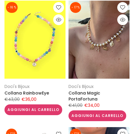
- 16 %
- 17 %
Doci's Bijoux
Doci's Bijoux
Collana RainbowEye
Collana Magic
PortaFortuna
€43,00
€36,00
€41,00
€34,00
AGGIUNGI AL CARRELLO
AGGIUNGI AL CARRELLO
- 17 %
- 17 %