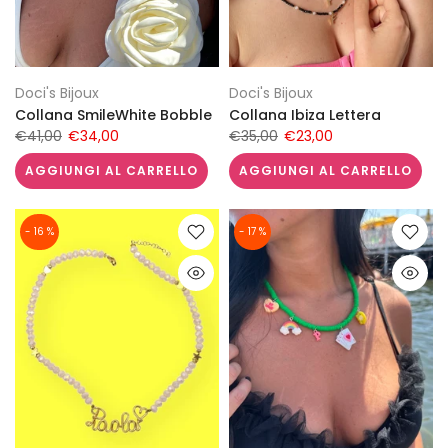
Doci's Bijoux
Doci's Bijoux
Collana SmileWhite Bobble
Collana Ibiza Lettera
€41,00
€34,00
€35,00
€23,00
AGGIUNGI AL CARRELLO
AGGIUNGI AL CARRELLO
- 16 %
- 17 %