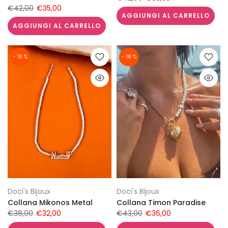
€42,00
€35,00
AGGIUNGI AL CARRELLO
AGGIUNGI AL CARRELLO
- 16 %
- 16 %
Doci's Bijoux
Doci's Bijoux
Collana Mikonos Metal
Collana Timon Paradise
€38,00
€32,00
€43,00
€36,00