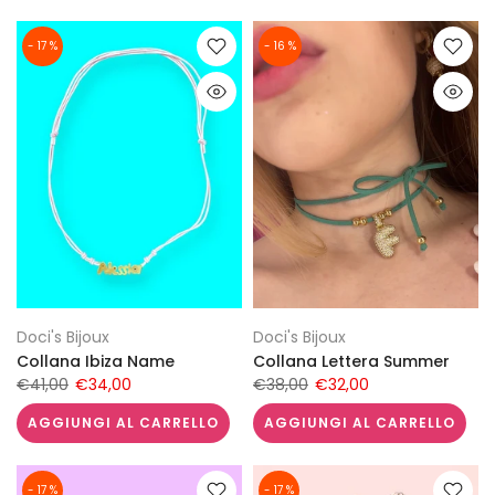
- 17 %
- 16 %
Doci's Bijoux
Doci's Bijoux
Collana Ibiza Name
Collana Lettera Summer
€41,00
€34,00
€38,00
€32,00
AGGIUNGI AL CARRELLO
AGGIUNGI AL CARRELLO
- 17 %
- 17 %