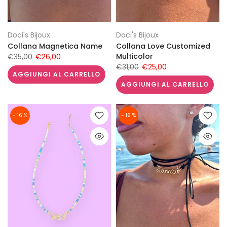
Doci's Bijoux
Doci's Bijoux
Collana Magnetica Name
Collana Love Customized
Multicolor
€35,00
€26,00
€31,00
€25,00
AGGIUNGI AL CARRELLO
AGGIUNGI AL CARRELLO
- 16 %
- 19 %