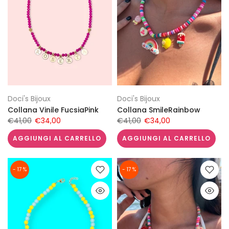
Doci's Bijoux
Doci's Bijoux
Collana Vinile FucsiaPink
Collana SmileRainbow
€41,00
€34,00
€41,00
€34,00
AGGIUNGI AL CARRELLO
AGGIUNGI AL CARRELLO
- 17 %
- 17 %