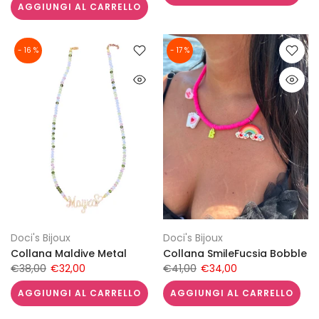
AGGIUNGI AL CARRELLO
- 16 %
- 17 %
Doci's Bijoux
Doci's Bijoux
Collana Maldive Metal
Collana SmileFucsia Bobble
€38,00
€32,00
€41,00
€34,00
AGGIUNGI AL CARRELLO
AGGIUNGI AL CARRELLO