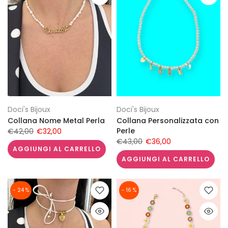
Doci's Bijoux
Doci's Bijoux
Collana Nome Metal Perla
Collana Personalizzata con
Perle
€42,00
€32,00
€43,00
€36,00
AGGIUNGI AL CARRELLO
AGGIUNGI AL CARRELLO
- 24 %
- 16 %