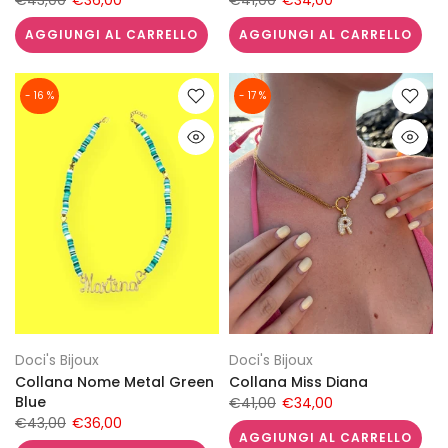
€43,00
€36,00
€41,00
€34,00
AGGIUNGI AL CARRELLO
AGGIUNGI AL CARRELLO
- 16 %
- 17 %
Doci's Bijoux
Doci's Bijoux
Collana Nome Metal Green
Collana Miss Diana
Blue
€41,00
€34,00
€43,00
€36,00
AGGIUNGI AL CARRELLO