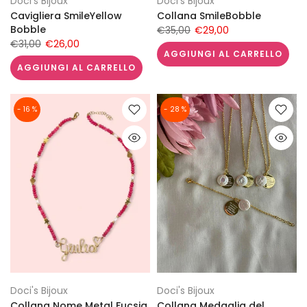
Doci's Bijoux
Doci's Bijoux
Cavigliera SmileYellow
Collana SmileBobble
Bobble
€35,00
€29,00
€31,00
€26,00
AGGIUNGI AL CARRELLO
AGGIUNGI AL CARRELLO
- 16 %
- 28 %
Doci's Bijoux
Doci's Bijoux
Collana Nome Metal Fucsia
Collana Medaglia del