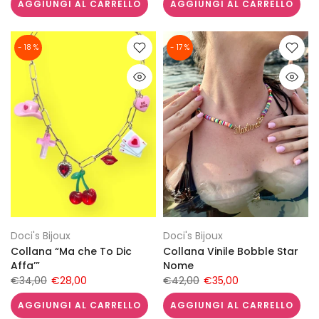
AGGIUNGI AL CARRELLO
AGGIUNGI AL CARRELLO
- 18 %
- 17 %
Doci's Bijoux
Doci's Bijoux
Collana “Ma che To Dic
Collana Vinile Bobble Star
Affa’”
Nome
€34,00
€28,00
€42,00
€35,00
AGGIUNGI AL CARRELLO
AGGIUNGI AL CARRELLO