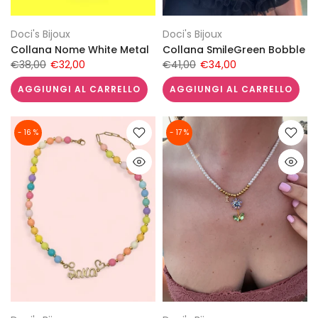
Doci's Bijoux
Doci's Bijoux
Collana Nome White Metal
Collana SmileGreen Bobble
€38,00
€32,00
€41,00
€34,00
AGGIUNGI AL CARRELLO
AGGIUNGI AL CARRELLO
- 16 %
- 17 %