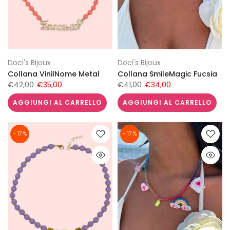
Doci's Bijoux
Doci's Bijoux
Collana VinilNome Metal
Collana SmileMagic Fucsia
€42,00
€35,00
€41,00
€34,00
AGGIUNGI AL CARRELLO
AGGIUNGI AL CARRELLO
- 17 %
- 17 %