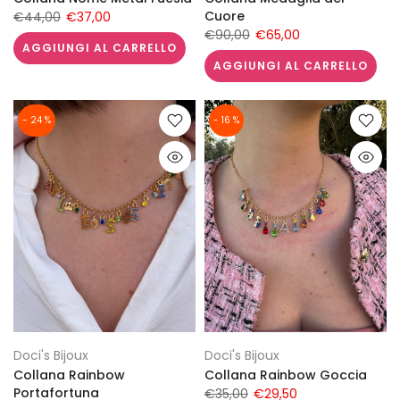
Cuore
€44,00
€37,00
€90,00
€65,00
AGGIUNGI AL CARRELLO
AGGIUNGI AL CARRELLO
- 24 %
- 16 %
Doci's Bijoux
Doci's Bijoux
Collana Rainbow
Collana Rainbow Goccia
Portafortuna
€35,00
€29,50