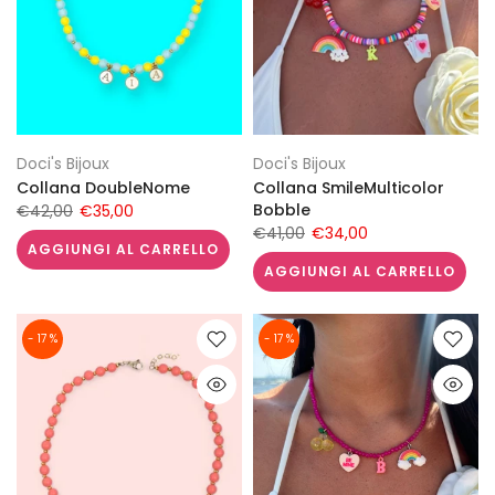
Doci's Bijoux
Doci's Bijoux
Collana DoubleNome
Collana SmileMulticolor
Bobble
€42,00
€35,00
€41,00
€34,00
AGGIUNGI AL CARRELLO
AGGIUNGI AL CARRELLO
- 17 %
- 17 %