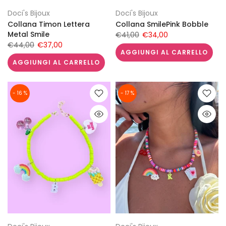
Doci's Bijoux
Doci's Bijoux
Collana Timon Lettera
Collana SmilePink Bobble
Metal Smile
€41,00
€34,00
€44,00
€37,00
AGGIUNGI AL CARRELLO
AGGIUNGI AL CARRELLO
- 16 %
- 17 %