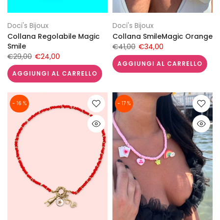
Doci's Bijoux
Doci's Bijoux
Collana Regolabile Magic
Collana SmileMagic Orange
Smile
€41,00
€34,00
€29,00
€24,00
AGGIUNGI AL CARRELLO
AGGIUNGI AL CARRELLO
- 16 %
- 17 %