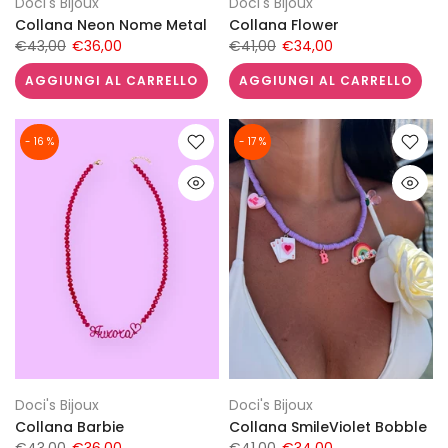
Doci's Bijoux
Doci's Bijoux
Collana Neon Nome Metal
Collana Flower
€43,00
€36,00
€41,00
€34,00
AGGIUNGI AL CARRELLO
AGGIUNGI AL CARRELLO
- 16 %
- 17 %
Doci's Bijoux
Doci's Bijoux
Collana Barbie
Collana SmileViolet Bobble