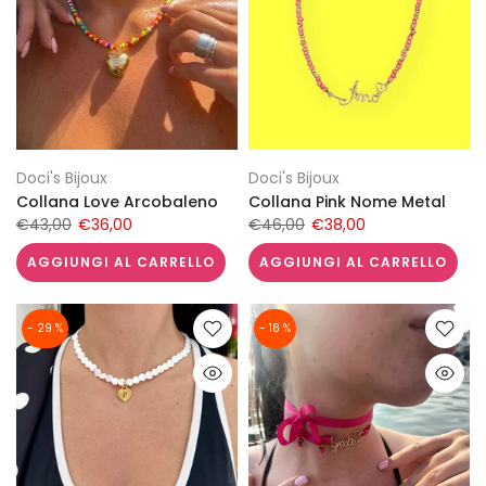
Doci's Bijoux
Doci's Bijoux
Collana Love Arcobaleno
Collana Pink Nome Metal
€43,00
€36,00
€46,00
€38,00
AGGIUNGI AL CARRELLO
AGGIUNGI AL CARRELLO
- 29 %
- 18 %