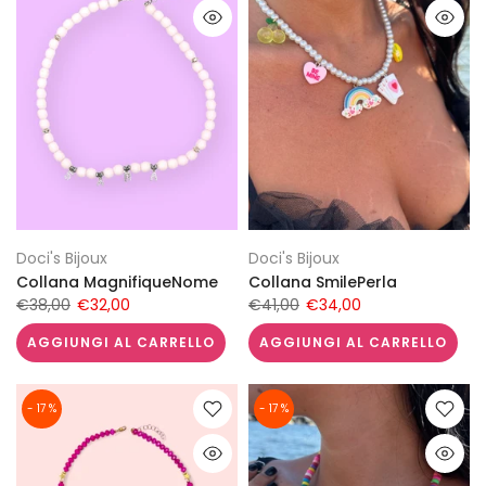
Doci's Bijoux
Doci's Bijoux
Collana MagnifiqueNome
Collana SmilePerla
€38,00
€32,00
€41,00
€34,00
AGGIUNGI AL CARRELLO
AGGIUNGI AL CARRELLO
- 17 %
- 17 %