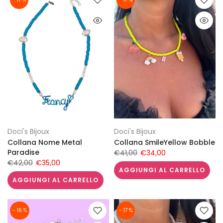
Doci's Bijoux
Doci's Bijoux
Collana Nome Metal
Collana SmileYellow Bobble
Paradise
€41,00
€34,00
€42,00
€35,00
AGGIUNGI AL CARRELLO
AGGIUNGI AL CARRELLO
- 16 %
- 17 %