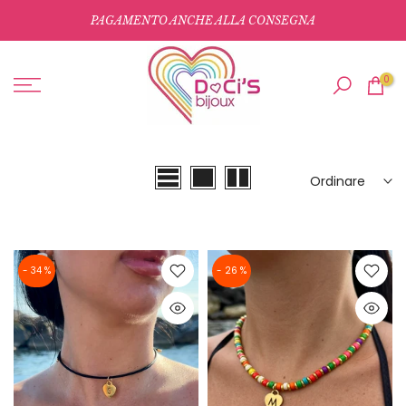
Salta
PAGAMENTO ANCHE ALLA CONSEGNA
al
contenuto
0
Ordinare
- 34 %
- 26 %